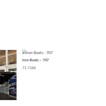
Iron Boats – 707
73.738
€