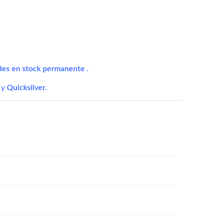
ades en stock permanente
.
y
Quicksilver
.