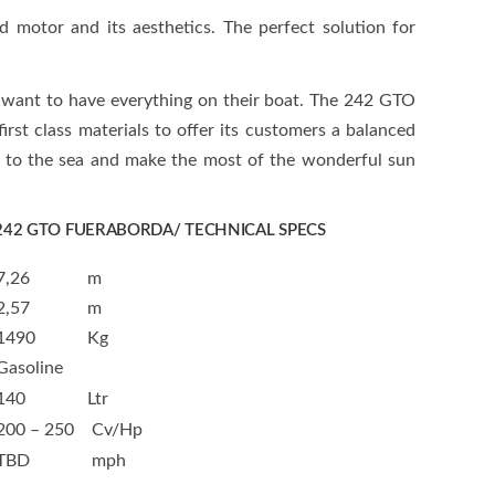
d motor and its aesthetics. The perfect solution for
want to have everything on their boat. The 242 GTO
irst class materials to offer its customers a balanced
s to the sea and make the most of the wonderful sun
 242 GTO FUERABORDA/ TECHNICAL SPECS
7,26
m
2,57
m
1490
Kg
Gasoline
140
Ltr
200 – 250
Cv/Hp
TBD
mph