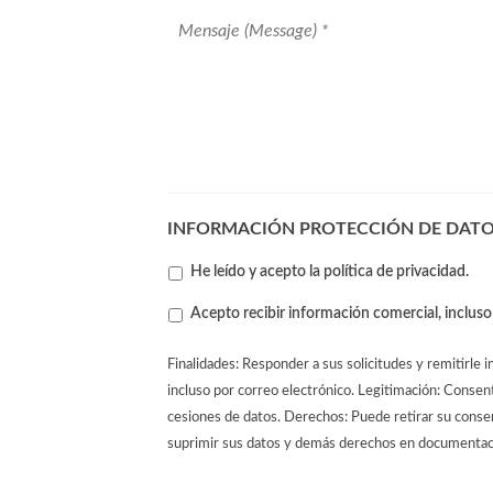
Message
*
INFORMACIÓN PROTECCIÓN DE DATOS 
He leído y acepto la
política de privacidad
.
Contacto
Acepto recibir información comercial, incluso
por
correo
Finalidades: Responder a sus solicitudes y remitirle 
electrónico
incluso por correo electrónico. Legitimación: Consen
cesiones de datos. Derechos: Puede retirar su consen
suprimir sus datos y demás derechos en documenta