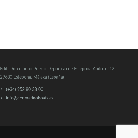
Edif. Don marino Puerto Deportivo de Estepona Apdo. nº12
29680 Estepona. Málaga (España)
(+34) 952 80 38 00
info@donmarinoboats.es