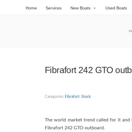
Home
Services
New Boats
Used Boats
H
Fibrafort 242 GTO out
Categories:
Fibrafort
,
Stock
The world market trend called for it and s
Fibrafort 242 GTO outboard.