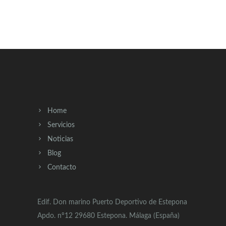
Home
Servicios
Noticias
Blog
Contacto
Edif. Don marino Puerto Deportivo de Estepona
Apdo. nº12 29680 Estepona. Málaga (España)