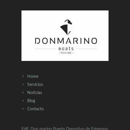
Home
Servicios
Noticias
Blog
Contacto
Edif. Don marino Puerto Deportivo de Estepona