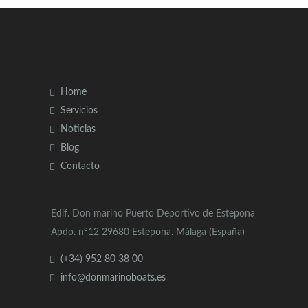
Home
Servicios
Noticias
Blog
Contacto
Edif. Don marino Puerto Deportivo de Estepona
Apdo. nº12 29680 Estepona. Málaga (España)
(+34) 952 80 38 00
info@donmarinoboats.es