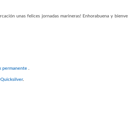
rcación unas felices jornadas marineras! Enhorabuena y bienve
ck permanente
.
y
Quicksilver
.