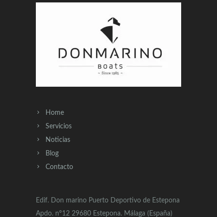
Home
Servicios
Noticias
Blog
Contacto
Edif. Don marino Puerto Deportivo de Estepona
Apdo. nº12 29680 Estepona. Málaga (España)