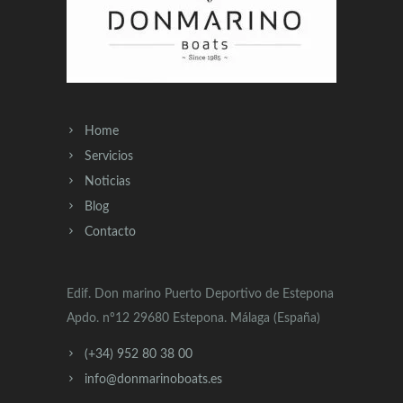
Home
Servicios
Noticias
Blog
Contacto
Edif. Don marino Puerto Deportivo de Estepona
Apdo. nº12 29680 Estepona. Málaga (España)
(+34) 952 80 38 00
info@donmarinoboats.es