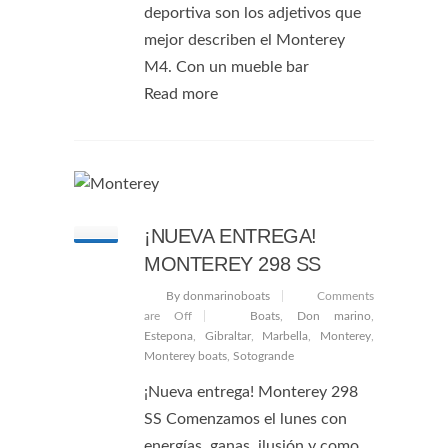
deportiva son los adjetivos que
mejor describen el Monterey
M4. Con un mueble bar
Read more
¡NUEVA ENTREGA!
MONTEREY 298 SS
By donmarinoboats
Comments
are Off
Boats
,
Don marino
,
Estepona
,
Gibraltar
,
Marbella
,
Monterey
,
Monterey boats
,
Sotogrande
¡Nueva entrega! Monterey 298
SS Comenzamos el lunes con
energías, ganas, ilusión y como